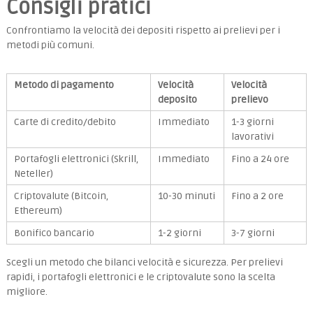
Consigli pratici
Confrontiamo la velocità dei depositi rispetto ai prelievi per i
metodi più comuni.
Metodo di pagamento
Velocità
Velocità
deposito
prelievo
Carte di credito/debito
Immediato
1-3 giorni
lavorativi
Portafogli elettronici (Skrill,
Immediato
Fino a 24 ore
Neteller)
Criptovalute (Bitcoin,
10-30 minuti
Fino a 2 ore
Ethereum)
Bonifico bancario
1-2 giorni
3-7 giorni
Scegli un metodo che bilanci velocità e sicurezza. Per prelievi
rapidi, i portafogli elettronici e le criptovalute sono la scelta
migliore.