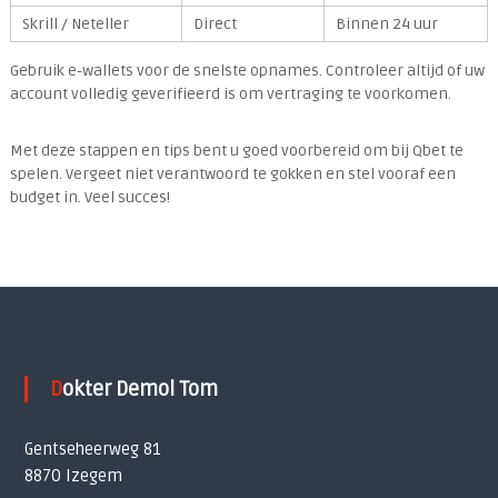
Skrill / Neteller
Direct
Binnen 24 uur
Gebruik e‑wallets voor de snelste opnames. Controleer altijd of uw
account volledig geverifieerd is om vertraging te voorkomen.
Met deze stappen en tips bent u goed voorbereid om bij Qbet te
spelen. Vergeet niet verantwoord te gokken en stel vooraf een
budget in. Veel succes!
Dokter Demol Tom
Gentseheerweg 81
8870 Izegem