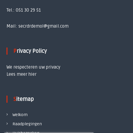
Tel.: 051 30 29 51
Mail: secrdrdemol@gmail.com
Privacy Policy
We respecteren uw privacy
Lees meer
hier
Sitemap
Welkom
Raadplegingen