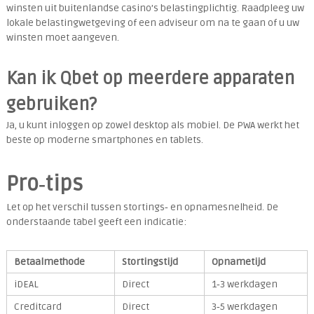
winsten uit buitenlandse casino’s belastingplichtig. Raadpleeg uw
lokale belastingwetgeving of een adviseur om na te gaan of u uw
winsten moet aangeven.
Kan ik Qbet op meerdere apparaten
gebruiken?
Ja, u kunt inloggen op zowel desktop als mobiel. De PWA werkt het
beste op moderne smartphones en tablets.
Pro‑tips
Let op het verschil tussen stortings‑ en opnamesnelheid. De
onderstaande tabel geeft een indicatie:
Betaalmethode
Stortingstijd
Opnametijd
iDEAL
Direct
1‑3 werkdagen
Creditcard
Direct
3‑5 werkdagen