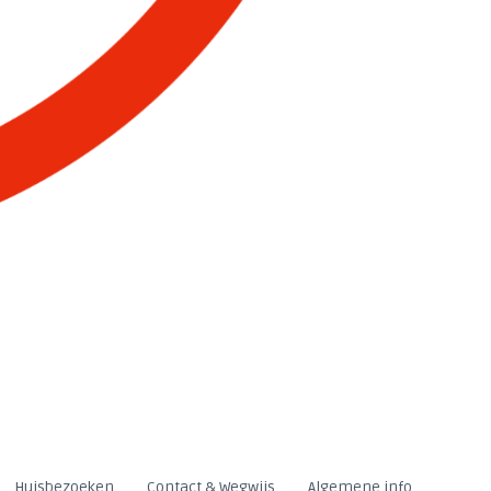
Huisbezoeken
Contact & Wegwijs
Algemene info