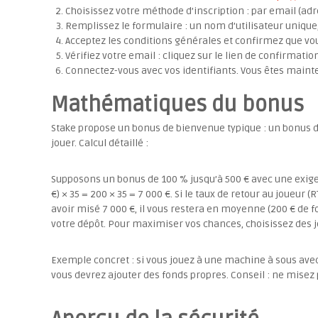
Choisissez votre méthode d’inscription : par email (a
Remplissez le formulaire : un nom d’utilisateur unique,
Acceptez les conditions générales et confirmez que vous
Vérifiez votre email : cliquez sur le lien de confirmatio
Connectez-vous avec vos identifiants. Vous êtes mainte
Mathématiques du bonus
Stake propose un bonus de bienvenue typique : un bonus de
jouer. Calcul détaillé :
Supposons un bonus de 100 % jusqu’à 500 € avec une exigen
€) × 35 = 200 × 35 = 7 000 €. Si le taux de retour au joueur
avoir misé 7 000 €, il vous restera en moyenne (200 € de fo
votre dépôt. Pour maximiser vos chances, choisissez des j
Exemple concret : si vous jouez à une machine à sous avec R
vous devrez ajouter des fonds propres. Conseil : ne misez