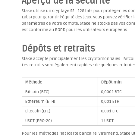
Aperçu de la sécurité
Stake utilise un cryptage SSL 128 bits pour protéger les
Labs) pour garantir l’équité des jeux. Vous pouvez vérifier
paramètres de votre compte. Stake ne stocke pas vos donné
est conforme au RGPD pour les utilisateurs européens.
Dépôts et retraits
Stake accepte principalement les cryptomonnaies : Bitcoin (
Les retraits sont également rapides : de quelques minutes 
Méthode
Dépôt min.
Bitcoin (BTC)
0,0001 BTC
Ethereum (ETH)
0,001 ETH
Litecoin (LTC)
0,001 LTC
USDT (ERC-20)
1 USDT
Pour les méthodes fiat (carte bancaire, virement), Stake u