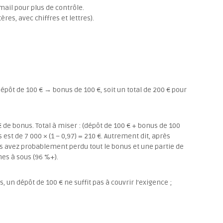
ail pour plus de contrôle.
es, avec chiffres et lettres).
ôt de 100 € → bonus de 100 €, soit un total de 200 € pour
de bonus. Total à miser : (dépôt de 100 € + bonus de 100
 est de 7 000 × (1 – 0,97) = 210 €. Autrement dit, après
vous avez probablement perdu tout le bonus et une partie de
es à sous (96 %+).
 un dépôt de 100 € ne suffit pas à couvrir l’exigence ;