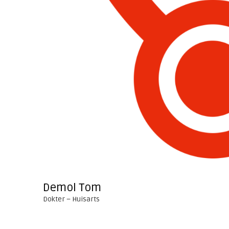
Demol Tom
Dokter – Huisarts