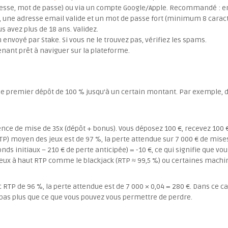
dresse, mot de passe) ou via un compte Google/Apple. Recommandé : em
 une adresse email valide et un mot de passe fort (minimum 8 caractèr
 avez plus de 18 ans. Validez.
n envoyé par Stake. Si vous ne le trouvez pas, vérifiez les spams.
nant prêt à naviguer sur la plateforme.
 premier dépôt de 100 % jusqu’à un certain montant. Par exemple, dép
ce de mise de 35x (dépôt + bonus). Vous déposez 100 €, recevez 100 € 
 (RTP) moyen des jeux est de 97 %, la perte attendue sur 7 000 € de mises
nds initiaux – 210 € de perte anticipée) = -10 €, ce qui signifie que 
eux à haut RTP comme le blackjack (RTP ≈ 99,5 %) ou certaines machin
TP de 96 %, la perte attendue est de 7 000 × 0,04 = 280 €. Dans ce cas,
 pas plus que ce que vous pouvez vous permettre de perdre.