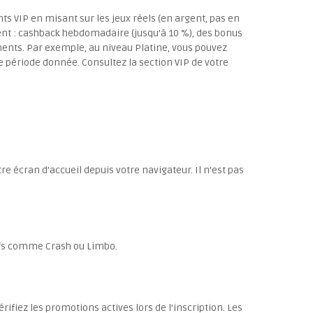
ts VIP en misant sur les jeux réels (en argent, pas en
ent : cashback hebdomadaire (jusqu’à 10 %), des bonus
ements. Par exemple, au niveau Platine, vous pouvez
e période donnée. Consultez la section VIP de votre
e écran d’accueil depuis votre navigateur. Il n’est pas
usifs comme Crash ou Limbo.
ifiez les promotions actives lors de l’inscription. Les