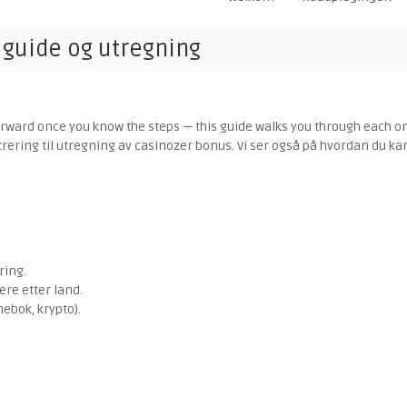
 guide og utregning
orward once you know the steps — this guide walks you through each o
trering til utregning av casinozer bonus. Vi ser også på hvordan du ka
ring.
ere etter land.
ebok, krypto).