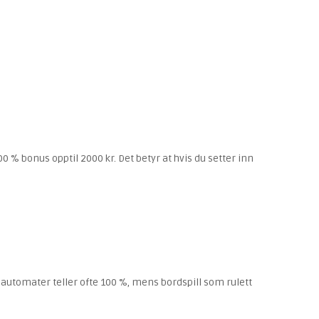
% bonus opptil 2000 kr. Det betyr at hvis du setter inn
lleautomater teller ofte 100 %, mens bordspill som rulett