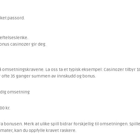
sket passord.
reftelseslenke.
bonus casinozer gir deg.
omsetningskravene. La oss ta et typisk eksempel: Casinozer tilbyr 100 
 er ofte 35 ganger summen av innskudd og bonus.
ndig omsetning
00 kr.
fra bonusen. Merk at ulike spill bidrar forskjellig til omsetningen. Spi
omater, kan du oppfylle kravet raskere.