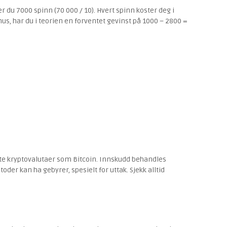
 du 7000 spinn (70 000 / 10). Hvert spinn koster deg i
onus, har du i teorien en forventet gevinst på 1000 – 2800 =
kelte kryptovalutaer som Bitcoin. Innskudd behandles
er kan ha gebyrer, spesielt for uttak. Sjekk alltid