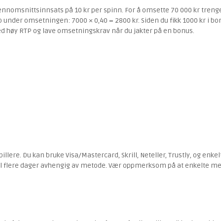
nnomsnittsinnsats på 10 kr per spinn. For å omsette 70 000 kr trenger
t tap under omsetningen: 7000 × 0,40 = 2800 kr. Siden du fikk 1000 kr i b
med høy RTP og lave omsetningskrav når du jakter på en bonus.
illere. Du kan bruke Visa/Mastercard, Skrill, Neteller, Trustly, og en
il flere dager avhengig av metode. Vær oppmerksom på at enkelte metod