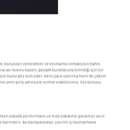
lir, bonusları yönetebilir ve kısıtlama olmaksızın bahis
cao lisansı bazen, gevşek kurallarıyla bilindiği için bir
i için bunu göz ardı eder. Hem para yatırma hem de çekim
no yeni giriş adresiyle online olabilirsiniz. Söz konusu
arken yüksek performans ve hızlı yükleme garantisi verir.
e barındırır. Bu kampanyalar, çevrim içi kumarhane