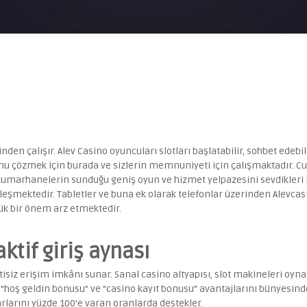
nden çalışır. Alev Casino oyuncuları slotları başlatabilir, sohbet edebi
unu çözmek için burada ve sizlerin memnuniyeti için çalışmaktadır. Cura
ür kumarhanelerin sunduğu geniş oyun ve hizmet yelpazesini sevdikler
ekleşmektedir. Tabletler ve buna ek olarak telefonlar üzerinden Alevcasi
ük bir önem arz etmektedir.
ktif giriş aynası
tisiz erişim imkânı sunar. Sanal casino altyapısı, slot makineleri oyn
“hoş geldin bonusu” ve “casino kayıt bonusu” avantajlarını bünyesind
arlarını yüzde 100’e varan oranlarda destekler.