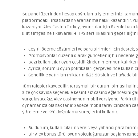
Bu panel üzerinden hesap doğrulama işlemlerinizi tamaml
platformdaki fırsatlardan yararlanma hakkı kazandırır. Yüks
kazanıyor. Alev Casino Turkey, oyuncular için özenle hazı
kilit simgesine tıklayarak HTTPS sertifikasının geçerliliği
Çeşitli ödeme çözümleri ve para birimleri için destek, sit
Promosyonlar düzenli olarak güncellenir, bu nedenle gü
Bazı kullanıcılar oyun çeşitliliğinden memnun kalırken, 
Ayrıca, sorumlu oyun politikaları çerçevesinde kullanıc
Genellikle yatırılan miktarın %25-50’sidir ve haftada bir 
Tüm talepler kaydedilir, tartışmalı bir durum olması halinde
Size çok sayıda seçenekle kesintisiz casino eğlencesini gara
vurgulayacağız. Alev Casino’nun mobil versiyonu, farklı cih
oynamanıza olanak tanır. Sadece mobil tarayıcınızdan cas
şifreleme ve KYC doğrulama süreçlerini kullanır.
Bu durum, kullanıcıların yerel veya yabancı para birimi 
Bir Alev bonus türü, oyun yolculuğunuzun başlangıcında 