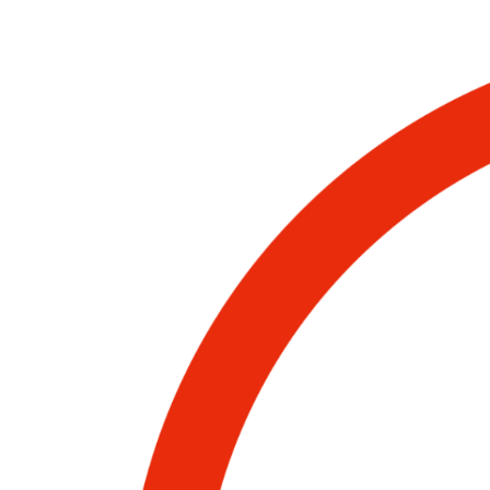
G
a
n
a
a
r
d
e
i
n
h
o
u
d