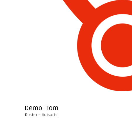
Demol Tom
Dokter – Huisarts