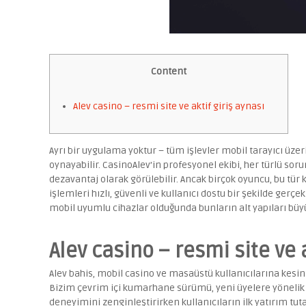
Content
Alev casino – resmi site ve aktif giriş aynası
Ayrı bir uygulama yoktur – tüm işlevler mobil tarayıcı üzeri
oynayabilir. CasinoAlev’in profesyonel ekibi, her türlü sor
dezavantaj olarak görülebilir. Ancak birçok oyuncu, bu t
işlemleri hızlı, güvenli ve kullanıcı dostu bir şekilde gerç
mobil uyumlu cihazlar olduğunda bunların alt yapıları büy
Alev casino – resmi site ve a
Alev bahis, mobil casino ve masaüstü kullanıcılarına kesin
Bizim çevrim içi kumarhane sürümü, yeni üyelere yönelik 
deneyimini zenginleştirirken kullanıcıların ilk yatırım tut